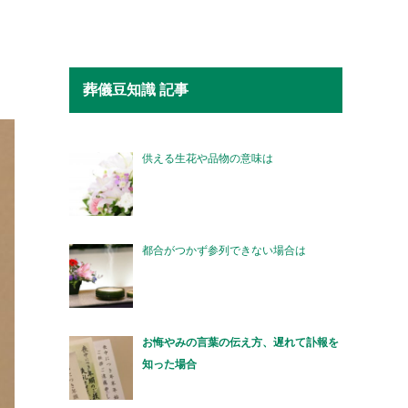
葬儀豆知識 記事
供える生花や品物の意味は
都合がつかず参列できない場合は
お悔やみの言葉の伝え方、遅れて訃報を
知った場合