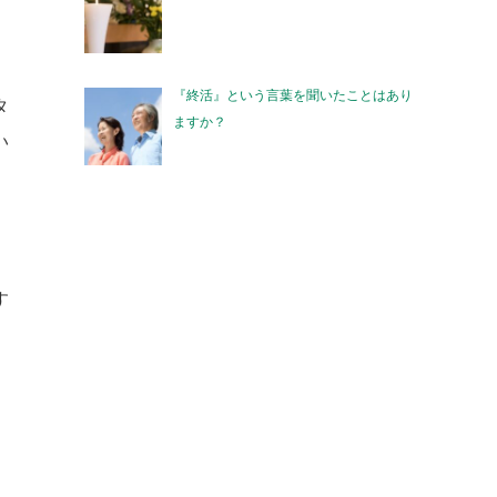
『終活』という言葉を聞いたことはあり
タ
ますか？
い
す