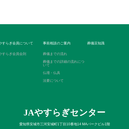
やすらぎ会員について
事前相談のご案内
葬儀豆知識
やすらぎ会員会則
葬儀までの流れ
葬儀までの詳細の流れにつ
いて
仏壇・仏具
法要について
JAやすらぎセンター
愛知県安城市三河安城町1丁目10番地14 MAパークビル1階