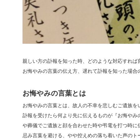
親しい方の訃報を知った時、どのような対応すれば
お悔やみの言葉の伝え方、遅れて訃報を知った場合
お悔やみの言葉とは
お悔やみの言葉とは、故人の不幸を悲しむご遺族を
訃報を受けたら何より先に伝えるものが『お悔やみ
や葬儀でご遺族と顔を合わせた時や弔電を打つ時に
忌み言葉を避ける、やや控えめの落ち着いた声のト