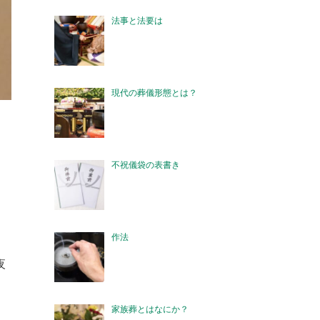
法事と法要は
現代の葬儀形態とは？
不祝儀袋の表書き
作法
夜
家族葬とはなにか？