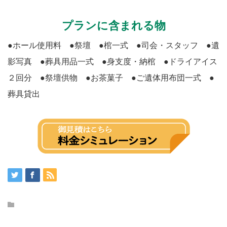
プランに含まれる物
●ホール使用料 ●祭壇 ●棺一式 ●司会・スタッフ ●遺
影写真 ●葬具用品一式 ●身支度・納棺 ●ドライアイス
２回分 ●祭壇供物 ●お茶菓子 ●ご遺体用布団一式 ●
葬具貸出