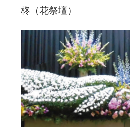
柊（花祭壇）