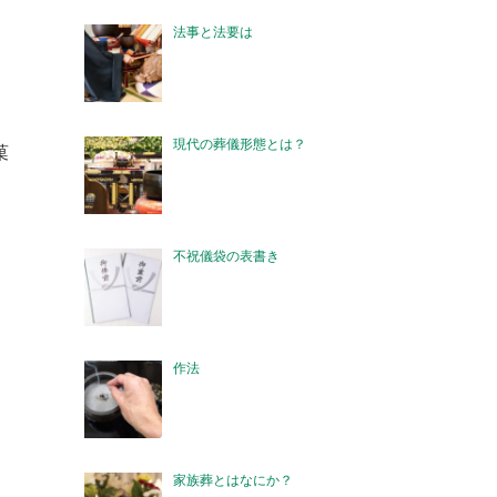
法事と法要は
現代の葬儀形態とは？
菓
不祝儀袋の表書き
作法
家族葬とはなにか？