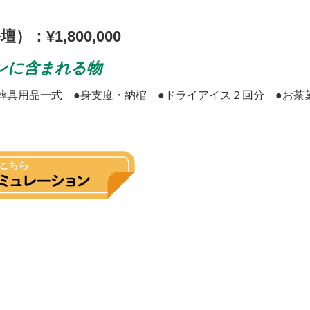
）：¥1,800,000
ンに含まれる物
●葬具用品一式 ●身支度・納棺 ●ドライアイス２回分 ●お茶