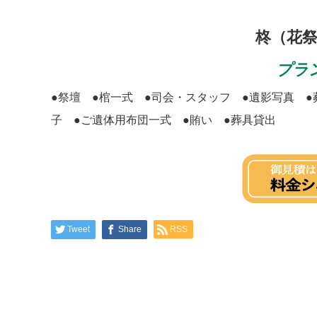
柊（花祭壇
プラ
●祭壇 ●棺一式 ●司会・スタッフ ●遺影写真 
子 ●ご遺体用布団一式 ●賄い ●葬具貸出
Tweet
Share
RSS