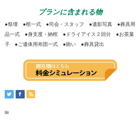
プランに含まれる物
●祭壇 ●棺一式 ●司会・スタッフ ●遺影写真 ●葬具用
品一式 ●身支度・納棺 ●ドライアイス２回分 ●お茶菓
子 ●ご遺体用布団一式 ●賄い ●葬具貸出