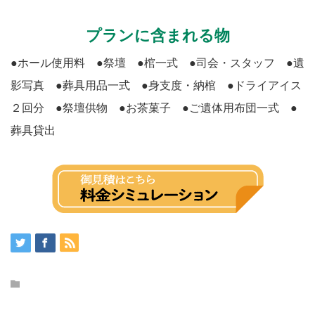
プランに含まれる物
●ホール使用料 ●祭壇 ●棺一式 ●司会・スタッフ ●遺
影写真 ●葬具用品一式 ●身支度・納棺 ●ドライアイス
２回分 ●祭壇供物 ●お茶菓子 ●ご遺体用布団一式 ●
葬具貸出