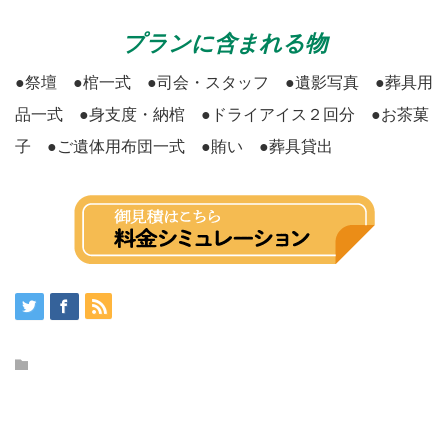
プランに含まれる物
●祭壇 ●棺一式 ●司会・スタッフ ●遺影写真 ●葬具用
品一式 ●身支度・納棺 ●ドライアイス２回分 ●お茶菓
子 ●ご遺体用布団一式 ●賄い ●葬具貸出