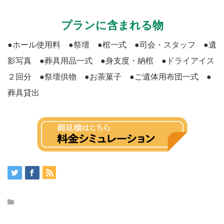
プランに含まれる物
●ホール使用料 ●祭壇 ●棺一式 ●司会・スタッフ ●遺
影写真 ●葬具用品一式 ●身支度・納棺 ●ドライアイス
２回分 ●祭壇供物 ●お茶菓子 ●ご遺体用布団一式 ●
葬具貸出