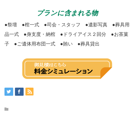
プランに含まれる物
●祭壇 ●棺一式 ●司会・スタッフ ●遺影写真 ●葬具用
品一式 ●身支度・納棺 ●ドライアイス２回分 ●お茶菓
子 ●ご遺体用布団一式 ●賄い ●葬具貸出